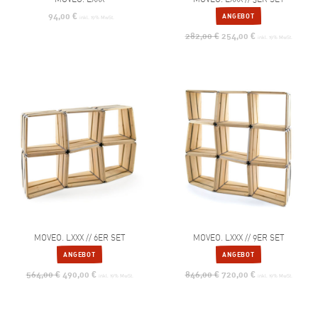
94,00
€
ANGEBOT
inkl. 19% MwSt.
282,00
€
254,00
€
inkl. 19% MwSt.
MOVEO. LXXX // 6ER SET
MOVEO. LXXX // 9ER SET
ANGEBOT
ANGEBOT
564,00
€
490,00
€
846,00
€
720,00
€
inkl. 19% MwSt.
inkl. 19% MwSt.