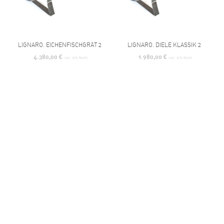
LIGNARO. EICHENFISCHGRÄT 2
LIGNARO. DIELE KLASSIK 2
4.380,00
€
1.980,00
€
inkl. 19% MwSt.
inkl. 19% MwSt.