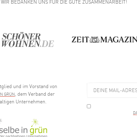
WIR BEDANKEN UNS FÜR DIE GUTE ZUSAMMENARBEIT!
tglied und im Vorstand von
, dem Verband der
IN GRÜN
altigen Unternehmen.
Meine Daten werden au
verwendet. Ich habe die
D
kann meine Einwilligung je
Abmelde-Link in jedem re