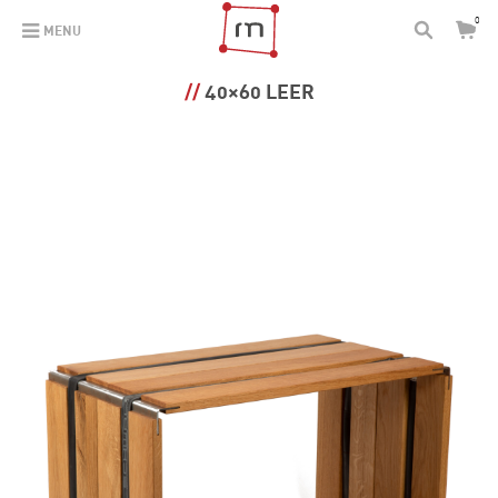
0
MENU
40×60 LEER